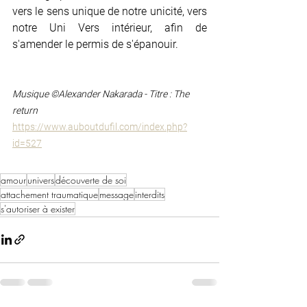
vers le sens unique de notre unicité, vers 
notre Uni Vers intérieur, afin de 
s'amender le permis de s'épanouir.
Musique ©Alexander Nakarada - Titre : The 
return
https://www.auboutdufil.com/index.php?
id=527
amour
univers
découverte de soi
attachement traumatique
message
interdits
s'autoriser à exister