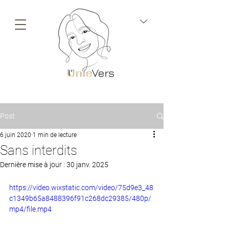
Post
6 juin 2020
1 min de lecture
Sans interdits
Dernière mise à jour :
30 janv. 2025
https://video.wixstatic.com/video/75d9e3_48
c1349b65a8488396f91c268dc29385/480p/
mp4/file.mp4