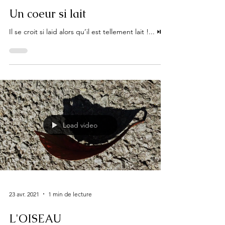
Un coeur si lait
Il se croit si laid alors qu’il est tellement lait !... ⏯
Load video
23 avr. 2021
1 min de lecture
L'OISEAU